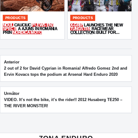
PRODUCTS
PRODUCTS
NOUL
CAUCIUC
PLEWS EN1
X-GRIP
LAUNCHES THE NEW
SPEC B
A AJUNS ÎN ROMÂNIA
TUNGSTEN
RACEWEAR
PRIN
NORDICA MOTO
COLLECTION: BUILT FOR
EVERY LINE
Post navigation
Anterior
2 out of 2 for David Cyprian in Romania! Alfredo Gomez 2nd and
Ervin Kovacs tops the podium at Arsenal Hard Enduro 2020
Următor
VIDEO. It’s not the bike, it’s the rider!! 2012 Husaberg TE250 –
THE RIVER MONSTER!