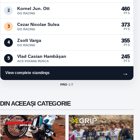
Kornel Jun. Ott
460
2
GO RACING
PTS
Cezar Nicolae Sulea
373
3
GO RACING
PTS
Zsolt Varga
355
4
GO RACING
PTS
Vlad Casian Hambășan
245
5
ACS POIANA RUSCA
PTS
→
View complete standings
PRO
·
1
/7
ACTIVE CLASS:
DIN ACEEAȘI CATEGORIE