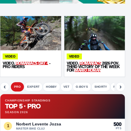
VIDEO
VIDEO
VIDEO.
ROMANIACS DAY 4
-
VIDEO.
ROMANIACS
2026 POV.
PRO RIDERS
THIRD VICTORY OF THE WEEK
FOR
MARIO ROMAN
‹
›
PRO
EXPERT
HOBBY
VET
G-BOYS
SHORTY
FETE
CHAMPIONSHIP STANDINGS
TOP 5 · PRO
SEASON 2026
Norbert Levente Jozsa
500
1
MASTER BIKE CLUJ
PTS