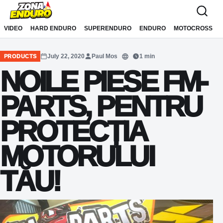
Sari la conținut
VIDEO
HARD ENDURO
SUPERENDURO
ENDURO
MOTOCROSS
July 22, 2020
Paul Mos
1 min
PRODUCTS
Translate
NOILE PIESE FM-
PARTS, PENTRU
PROTECȚIA
MOTORULUI
TĂU!