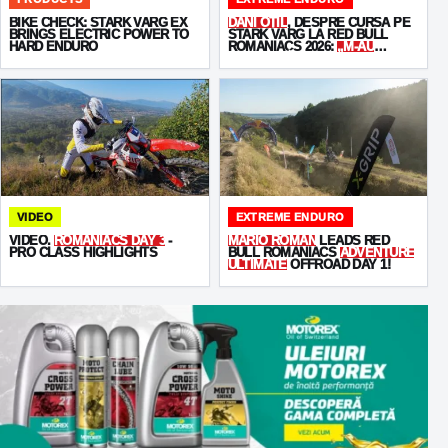
BIKE CHECK: STARK VARG EX
DANI OȚIL
, DESPRE CURSA PE
BRINGS ELECTRIC POWER TO
STARK VARG LA RED BULL
HARD ENDURO
ROMANIACS 2026:
„M-AU
MUNCIT BĂIEȚII!”
VIDEO
EXTREME ENDURO
VIDEO.
ROMANIACS DAY 3
-
MARIO ROMAN
LEADS RED
PRO CLASS HIGHLIGHTS
BULL ROMANIACS
ADVENTURE
ULTIMATE
OFFROAD DAY 1!