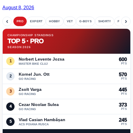
August 8, 2026
‹
›
PRO
EXPERT
HOBBY
VET
G-BOYS
SHORTY
FETE
CHAMPIONSHIP STANDINGS
TOP 5 · PRO
SEASON 2026
Norbert Levente Jozsa
600
1
MASTER BIKE CLUJ
PTS
Kornel Jun. Ott
570
2
GO RACING
PTS
Zsolt Varga
445
3
GO RACING
PTS
Cezar Nicolae Sulea
373
4
GO RACING
PTS
Vlad Casian Hambășan
245
5
ACS POIANA RUSCA
PTS