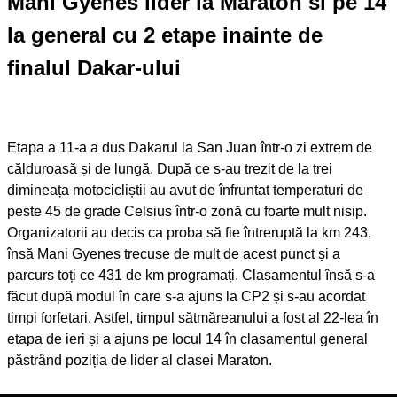
Mani Gyenes lider la Maraton si pe 14
la general cu 2 etape inainte de
finalul Dakar-ului
Etapa a 11-a a dus Dakarul la San Juan într-o zi extrem de
călduroasă și de lungă. După ce s-au trezit de la trei
dimineața motocicliștii au avut de înfruntat temperaturi de
peste 45 de grade Celsius într-o zonă cu foarte mult nisip.
Organizatorii au decis ca proba să fie întreruptă la km 243,
însă Mani Gyenes trecuse de mult de acest punct și a
parcurs toți ce 431 de km programați. Clasamentul însă s-a
făcut după modul în care s-a ajuns la CP2 și s-au acordat
timpi forfetari. Astfel, timpul sătmăreanului a fost al 22-lea în
etapa de ieri și a ajuns pe locul 14 în clasamentul general
păstrând poziția de lider al clasei Maraton.