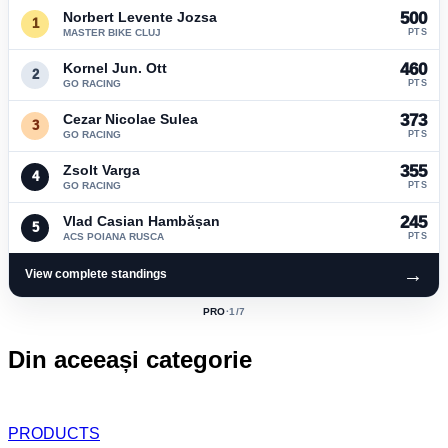
Norbert Levente Jozsa
500
1
MASTER BIKE CLUJ
PTS
Kornel Jun. Ott
460
2
GO RACING
PTS
Cezar Nicolae Sulea
373
3
GO RACING
PTS
Zsolt Varga
355
4
GO RACING
PTS
Vlad Casian Hambășan
245
5
ACS POIANA RUSCA
PTS
→
View complete standings
PRO
·
1
/7
ACTIVE
CLASS:
Din aceeași categorie
PRODUCTS