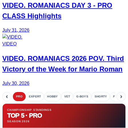
VIDEO.
ROMANIACS DAY 3
- PRO
CLASS Highlights
July 31, 2026
VIDEO
VIDEO.
ROMANIACS
2026 POV. Third
Victory of the Week for
Mario Roman
July 30, 2026
‹
›
PRO
EXPERT
HOBBY
VET
G-BOYS
SHORTY
FETE
CHAMPIONSHIP STANDINGS
TOP 5 · PRO
SEASON 2026