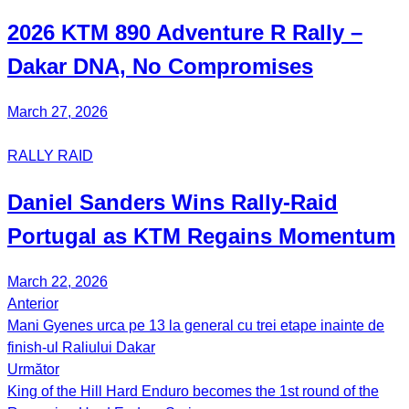
2026 KTM 890 Adventure R Rally –
Dakar DNA, No Compromises
March 27, 2026
RALLY RAID
Daniel Sanders Wins Rally-Raid
Portugal as KTM Regains Momentum
March 22, 2026
Anterior
Post
Mani Gyenes urca pe 13 la general cu trei etape inainte de
navigation
finish-ul Raliului Dakar
Următor
King of the Hill Hard Enduro becomes the 1st round of the