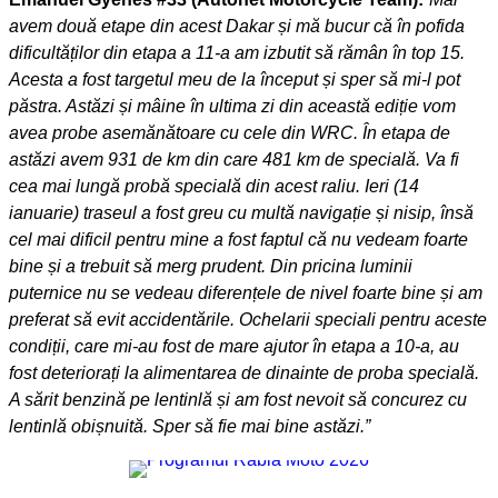
avem două etape din acest Dakar și mă bucur că în pofida
dificultăților din etapa a 11-a am izbutit să rămân în top 15.
Acesta a fost targetul meu de la început și sper să mi-l pot
păstra. Astăzi și mâine în ultima zi din această ediție vom
avea probe asemănătoare cu cele din WRC. În etapa de
astăzi avem 931 de km din care 481 km de specială. Va fi
cea mai lungă probă specială din acest raliu. Ieri (14
ianuarie) traseul a fost greu cu multă navigație și nisip, însă
cel mai dificil pentru mine a fost faptul că nu vedeam foarte
bine și a trebuit să merg prudent. Din pricina luminii
puternice nu se vedeau diferențele de nivel foarte bine și am
preferat să evit accidentările. Ochelarii speciali pentru aceste
condiții, care mi-au fost de mare ajutor în etapa a 10-a, au
fost deteriorați la alimentarea de dinainte de proba specială.
A sărit benzină pe lentinlă și am fost nevoit să concurez cu
lentinlă obișnuită. Sper să fie mai bine astăzi.”