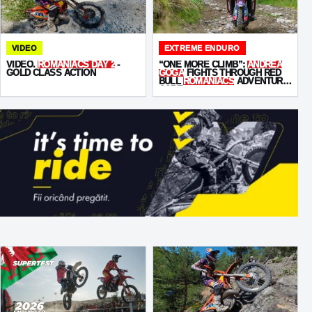
VIDEO
EXTREME ENDURO
VIDEO.
ROMANIACS DAY 2
-
“ONE MORE CLIMB”:
ANDREA
GOLD CLASS ACTION
GOGA
FIGHTS THROUGH RED
BULL
ROMANIACS
ADVENTURE
CORE