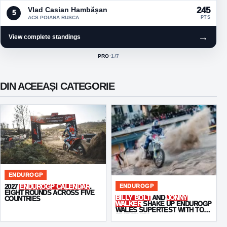
Vlad Casian Hambășan
245
5
ACS POIANA RUSCA
PTS
→
View complete standings
PRO
·
1
/7
ACTIVE CLASS:
DIN ACEEAȘI CATEGORIE
ENDUROGP
ENDUROGP
2027
ENDUROGP CALENDAR
.
EIGHT ROUNDS ACROSS FIVE
BILLY BOLT
AND
JONNY
COUNTRIES
WALKER
SHAKE UP ENDUROGP
WALES SUPERTEST WITH TOP-
FIVE TIMES