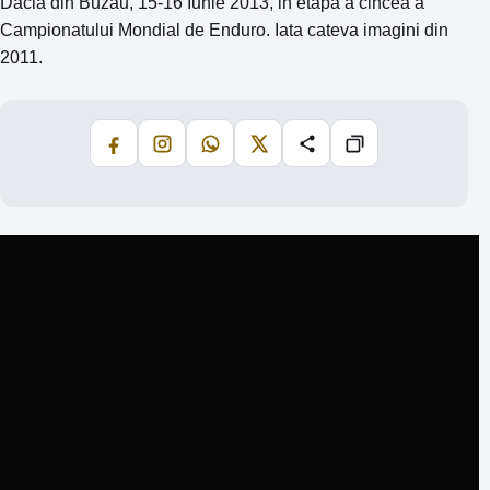
Dacia din Buzau, 15-16 Iunie 2013, in etapa a cincea a
Campionatului Mondial de Enduro. Iata cateva imagini din
2011.
Facebook
Instagram
WhatsApp
X
Share
Copiază