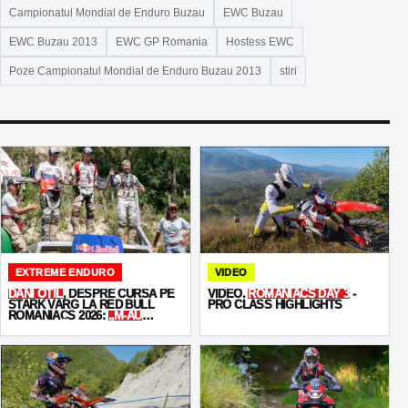
Campionatul Mondial de Enduro Buzau
EWC Buzau
EWC Buzau 2013
EWC GP Romania
Hostess EWC
Poze Campionatul Mondial de Enduro Buzau 2013
stiri
EXTREME ENDURO
VIDEO
DANI OȚIL
, DESPRE CURSA PE
VIDEO.
ROMANIACS DAY 3
-
STARK VARG LA RED BULL
PRO CLASS HIGHLIGHTS
ROMANIACS 2026:
„M-AU
MUNCIT BĂIEȚII!”