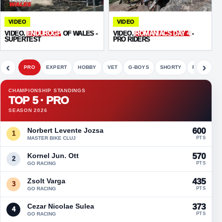
VIDEO
VIDEO
VIDEO.
ENDUROGP
OF WALES -
VIDEO.
ROMANIACS DAY 4
-
SUPERTEST
PRO RIDERS
‹
›
PRO
EXPERT
HOBBY
VET
G-BOYS
SHORTY
FETE
CHAMPIONSHIP STANDINGS
TOP 5 · PRO
SEASON 2026
Norbert Levente Jozsa
600
1
MASTER BIKE CLUJ
PTS
Kornel Jun. Ott
570
2
GO RACING
PTS
Zsolt Varga
435
3
GO RACING
PTS
Cezar Nicolae Sulea
373
4
GO RACING
PTS