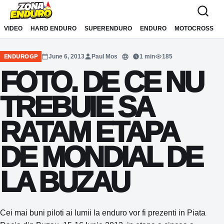
Sari la conținut
VIDEO
HARD ENDURO
SUPERENDURO
ENDURO
MOTOCROSS
June 6, 2013
Paul Mos
1 min
185
ENDUROGP
Translate
FOTO. DE CE NU
TREBUIE SA
RATAM ETAPA
DE MONDIAL DE
LA BUZAU
Cei mai buni piloti ai lumii la enduro vor fi prezenti in Piata