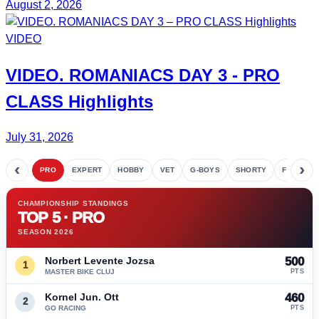
August 2, 2026
VIDEO
VIDEO.
ROMANIACS DAY 3
- PRO
CLASS Highlights
July 31, 2026
‹
›
PRO
EXPERT
HOBBY
VET
G-BOYS
SHORTY
FETE
CHAMPIONSHIP STANDINGS
TOP 5 · PRO
SEASON 2026
Norbert Levente Jozsa
500
1
MASTER BIKE CLUJ
PTS
Kornel Jun. Ott
460
2
GO RACING
PTS