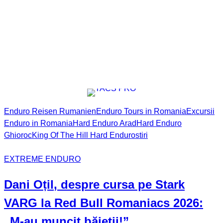
Enduro Reisen Rumanien
Enduro Tours in Romania
Excursii
Enduro in Romania
Hard Enduro Arad
Hard Enduro
Ghioroc
King Of The Hill Hard Enduro
stiri
EXTREME ENDURO
Dani Oțil
, despre cursa pe Stark
VARG la Red Bull Romaniacs 2026:
„M-au muncit băieții!”