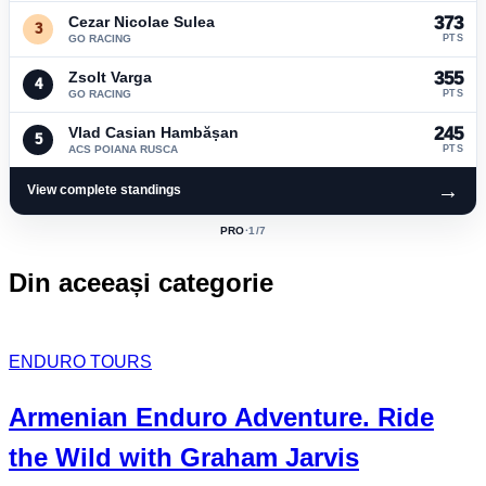
Cezar Nicolae Sulea
373
3
GO RACING
PTS
Zsolt Varga
355
4
GO RACING
PTS
Vlad Casian Hambășan
245
5
ACS POIANA RUSCA
PTS
→
View complete standings
PRO
·
1
/7
ACTIVE
CLASS:
Din aceeași categorie
ENDURO TOURS
Armenian Enduro Adventure. Ride
the Wild with Graham Jarvis