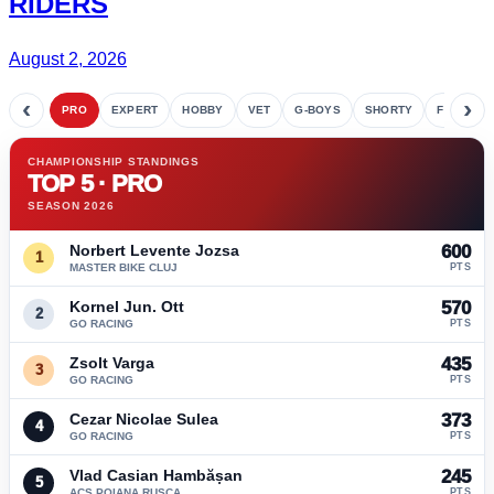
RIDERS
August 2, 2026
‹
›
PRO
EXPERT
HOBBY
VET
G-BOYS
SHORTY
FETE
CHAMPIONSHIP STANDINGS
TOP 5 · PRO
SEASON 2026
Norbert Levente Jozsa
600
1
MASTER BIKE CLUJ
PTS
Kornel Jun. Ott
570
2
GO RACING
PTS
Zsolt Varga
435
3
GO RACING
PTS
Cezar Nicolae Sulea
373
4
GO RACING
PTS
Vlad Casian Hambășan
245
5
ACS POIANA RUSCA
PTS