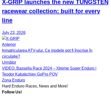
X-GRIP
launches the new
TUNGSTEN
racewear collection: built for every
line
July 23, 2026
Anterior
Post
Inmatricularea ATV-ului. Ce modele pot fi înscrise în
navigation
circulație?
Următor
VIDEO. Bassella Race 2024 – Xtreme Super Enduro |
Teodor Kabakchiev GoPro POV
Zona Enduro
Hard Enduro Races, News and More!
Follow Us!