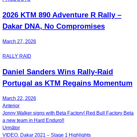
2026 KTM 890 Adventure R Rally –
Dakar DNA, No Compromises
March 27, 2026
RALLY RAID
Daniel Sanders Wins Rally-Raid
Portugal as KTM Regains Momentum
March 22, 2026
Anterior
Post
Jonny Walker signs with Beta Factory! Red Bull Factory Beta
navigation
a new team in Hard Enduro!!
Următor
VIDEO. Dakar 2021 – Stage 1 Highlights