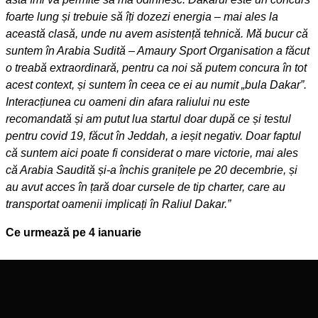
foarte lung și trebuie să îți dozezi energia – mai ales la
această clasă, unde nu avem asistență tehnică. Mă bucur că
suntem în Arabia Sudită – Amaury Sport Organisation a făcut
o treabă extraordinară, pentru ca noi să putem concura în tot
acest context, și suntem în ceea ce ei au numit „bula Dakar”.
Interacțiunea cu oameni din afara raliului nu este
recomandată și am putut lua startul doar după ce și testul
pentru covid 19, făcut în Jeddah, a ieșit negativ. Doar faptul
că suntem aici poate fi considerat o mare victorie, mai ales
că Arabia Saudită și-a închis granițele pe 20 decembrie, și
au avut acces în țară doar cursele de tip charter, care au
transportat oamenii implicați în Raliul Dakar.”
Ce urmează pe 4 ianuarie