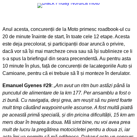
Anul acesta, concurenții de la Moto primesc roadbook-ul cu
20 de minute înainte de start, în toate cele 12 etape. Acesta
este deja precolorat, și participanții doar aruncă o privire,
dacă vor să își mai marcheze ceva sau să își sublinieze ce li
s-a spus la briefingul din seara precendentă. Au pentru asta
10 minute în plus, față de concurenții de lacategoriile Auto și
Camioane, pentru că ei trebuie să îl și monteze în derulator.
Emanuel Gyenes #29
:
„Am avut un ritm bun astăzi până la
puncutul de alimentare de la km 177. Per ansamblu a fost o
zi bună. Cu navigația, deși grea, am reușit să nu pierd foarte
mult timp căutând waypoint-urile ascunse. A fost multă piatră
pe această primă specială, și din pricina dificultății, 15 km am
mers doar în treapta a doua. Mă simt bine, nu voi avea prea
mult de lucru la pregătirea motocicletei pentru a doua zi, iar
asta îmi va permite să mă odihnesc. Dakarul este un concurs