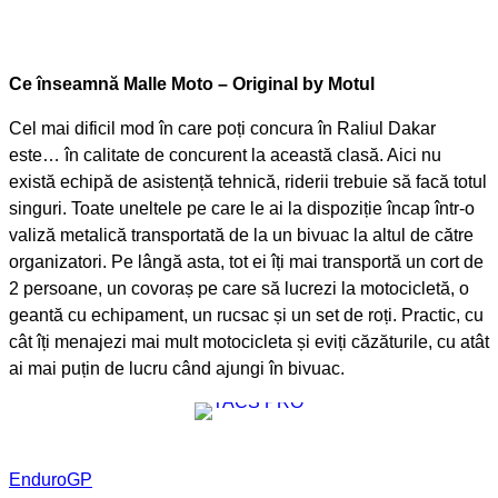
Ce înseamnă Malle Moto – Original by Motul
Cel mai dificil mod în care poți concura în Raliul Dakar
este… în calitate de concurent la această clasă. Aici nu
există echipă de asistență tehnică, riderii trebuie să facă totul
singuri. Toate uneltele pe care le ai la dispoziție încap într-o
valiză metalică transportată de la un bivuac la altul de către
organizatori. Pe lângă asta, tot ei îți mai transportă un cort de
2 persoane, un covoraș pe care să lucrezi la motocicletă, o
geantă cu echipament, un rucsac și un set de roți. Practic, cu
cât îți menajezi mai mult motocicleta și eviți căzăturile, cu atât
ai mai puțin de
lucru când ajungi în bivuac.
EnduroGP