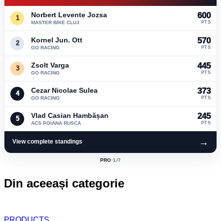
Norbert Levente Jozsa
600
1
MASTER BIKE CLUJ
PTS
Kornel Jun. Ott
570
2
GO RACING
PTS
Zsolt Varga
445
3
GO RACING
PTS
Cezar Nicolae Sulea
373
4
GO RACING
PTS
Vlad Casian Hambășan
245
5
ACS POIANA RUSCA
PTS
→
View complete standings
PRO
·
1
/7
ACTIVE
CLASS:
Din aceeași categorie
PRODUCTS