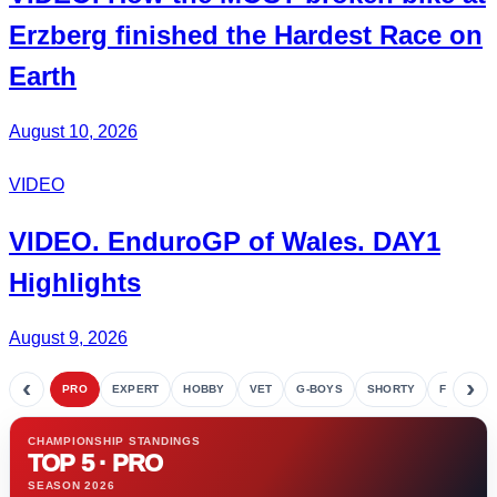
Erzberg
finished the Hardest Race on
Earth
August 10, 2026
VIDEO
VIDEO.
EnduroGP of Wales
. DAY1
Highlights
August 9, 2026
‹
›
PRO
EXPERT
HOBBY
VET
G-BOYS
SHORTY
FETE
CHAMPIONSHIP STANDINGS
TOP 5 · PRO
SEASON 2026