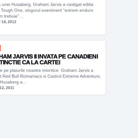
a unei Husaberg, Graham Jarvis a castigat editia
 Tough One, singurul eveniment “extrem enduro
m trebuie”…
 18, 2012
AM JARVIS II INVATA PE CANADIENI
TINCTIE CA LA CARTE!
e pe plaiurile noastre mioritice Graham Jarvis a
at Red Bull Romaniacs si Castrol Extreme Adventure,
l Husaberg a…
12, 2011