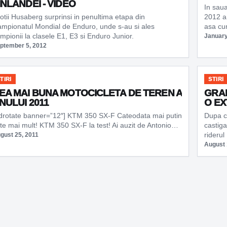
INLANDEI - VIDEO
In sau
lotii Husaberg surprinsi in penultima etapa din
2012 a
mpionatul Mondial de Enduro, unde s-au si ales
asa cu
mpionii la clasele E1, E3 si Enduro Junior.
January
ptember 5, 2012
TIRI
STIRI
EA MAI BUNA MOTOCICLETA DE TEREN A
GRAH
NULUI 2011
O EX
drotate banner=”12″] KTM 350 SX-F Cateodata mai putin
Dupa c
te mai mult! KTM 350 SX-F la test! Ai auzit de Antonio…
castig
rideru
gust 25, 2011
August 