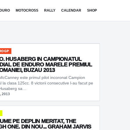
DURO
MOTOCROSS
RALLY
CALENDAR
SHOP
ROGP
O. HUSABERG IN CAMPIONATUL
DIAL DE ENDURO MARELE PREMIUL
OMANIEI, BUZAU 2013
McCanney este primul pilot incoronat Campion
 la clasa 125cc. 8 victorii consecutive l-au facut pe
l Husaberg sa…
, 2013
UME PE DEPLIN MERITAT, THE
H ONE. DIN NOU... GRAHAM JARVIS