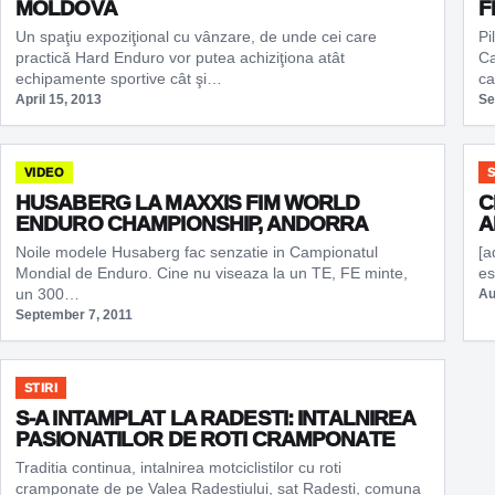
MOLDOVA
F
Un spaţiu expoziţional cu vânzare, de unde cei care
Pi
practică Hard Enduro vor putea achiziţiona atât
Ca
echipamente sportive cât şi…
ca
April 15, 2013
Se
VIDEO
S
HUSABERG LA MAXXIS FIM WORLD
C
ENDURO CHAMPIONSHIP, ANDORRA
A
Noile modele Husaberg fac senzatie in Campionatul
[a
Mondial de Enduro. Cine nu viseaza la un TE, FE minte,
es
un 300…
Au
September 7, 2011
STIRI
S-A INTAMPLAT LA RADESTI: INTALNIREA
PASIONATILOR DE ROTI CRAMPONATE
Traditia continua, intalnirea motciclistilor cu roti
cramponate de pe Valea Radestiului, sat Radesti, comuna