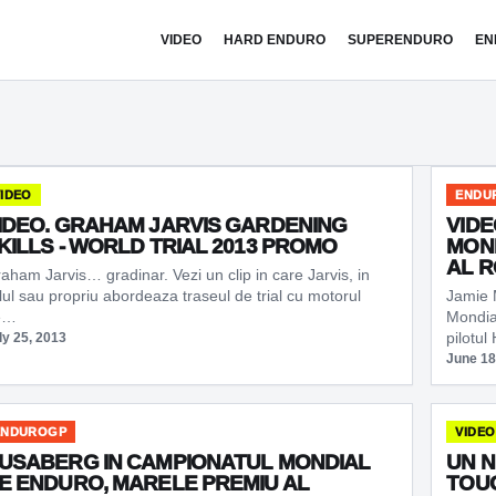
VIDEO
HARD ENDURO
SUPERENDURO
EN
IDEO
ENDU
IDEO. GRAHAM JARVIS GARDENING
VIDE
KILLS - WORLD TRIAL 2013 PROMO
MON
AL R
aham Jarvis… gradinar. Vezi un clip in care Jarvis, in
ilul sau propriu abordeaza traseul de trial cu motorul
Jamie 
e…
Mondial
pilotu
ly 25, 2013
June 18
ENDUROGP
VIDEO
USABERG IN CAMPIONATUL MONDIAL
UN N
E ENDURO, MARELE PREMIU AL
TOUG