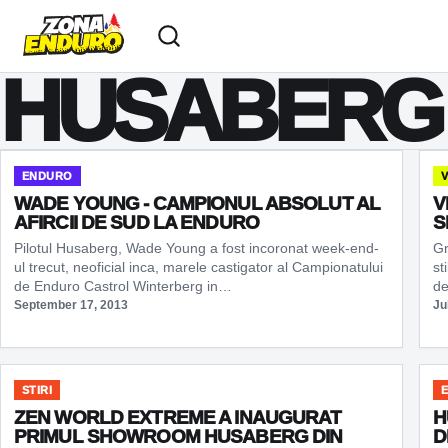
Sari la conținut
HUSABERG
ENDURO
V
WADE YOUNG - CAMPIONUL ABSOLUT AL
V
AFIRCII DE SUD LA ENDURO
S
Pilotul Husaberg, Wade Young a fost incoronat week-end-
Gr
ul trecut, neoficial inca, marele castigator al Campionatului
st
de Enduro Castrol Winterberg in…
d
September 17, 2013
Ju
STIRI
ZEN WORLD EXTREME A INAUGURAT
H
PRIMUL SHOWROOM HUSABERG DIN
D