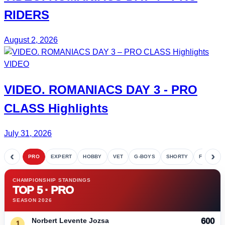
RIDERS
August 2, 2026
VIDEO
VIDEO.
ROMANIACS DAY 3
- PRO
CLASS Highlights
July 31, 2026
‹
›
PRO
EXPERT
HOBBY
VET
G-BOYS
SHORTY
FETE
CHAMPIONSHIP STANDINGS
TOP 5 · PRO
SEASON 2026
Norbert Levente Jozsa
600
1