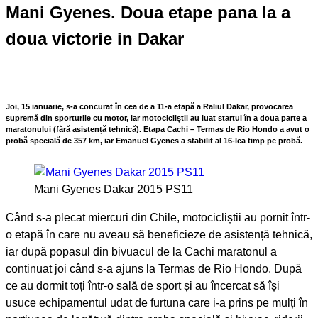
Mani Gyenes. Doua etape pana la a
doua victorie in Dakar
Joi, 15 ianuarie, s-a concurat în cea de a 11-a etapă a Raliul Dakar, provocarea
supremă din sporturile cu motor, iar motocicliștii au luat startul în a doua parte a
maratonului (fără asistență tehnică). Etapa Cachi – Termas de Rio Hondo a avut o
probă specială de 357 km, iar Emanuel Gyenes a stabilit al 16-lea timp pe probă.
Mani Gyenes Dakar 2015 PS11
Când s-a plecat miercuri din Chile, motocicliștii au pornit într-
o etapă în care nu aveau să beneficieze de asistență tehnică,
iar după popasul din bivuacul de la Cachi maratonul a
continuat joi când s-a ajuns la Termas de Rio Hondo. După
ce au dormit toți într-o sală de sport și au încercat să își
usuce echipamentul udat de furtuna care i-a prins pe mulți în