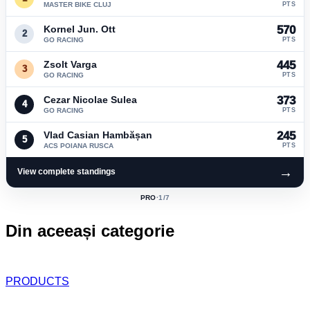
MASTER BIKE CLUJ
PTS
Kornel Jun. Ott
570
2
GO RACING
PTS
Zsolt Varga
445
3
GO RACING
PTS
Cezar Nicolae Sulea
373
4
GO RACING
PTS
Vlad Casian Hambășan
245
5
ACS POIANA RUSCA
PTS
→
View complete standings
PRO
·
1
/7
ACTIVE
CLASS:
Din aceeași categorie
PRODUCTS