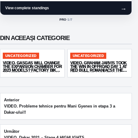
→
View complete standings
PRO
·
1
/7
ACTIVE CLASS:
DIN ACEEAȘI CATEGORIE
UNCATEGORIZED
UNCATEGORIZED
VIDEO. GASGAS WILL CHANGE
VIDEO. GRAHAM JARVIS TOOK
THE EXPANSION CHAMBER FOR
THE WIN IN OFFROAD DAY 1 AT
2023 MODELS? FACTORY BIKE
RED BULL ROMANIACS!! THE
SPOTTED AT SEA TO SKY 2021
KING OF THE CARPATHIANS
WITH MAJOR UPDATES!!
DOES IT AGAIN!
Post navigation
Anterior
VIDEO. Probleme tehnice pentru Mani Gyenes in etapa 3 a
Dakar-ului!!
Următor
VIDEO. Dakar 2021 – Stage 4 HIGHLIGHTS