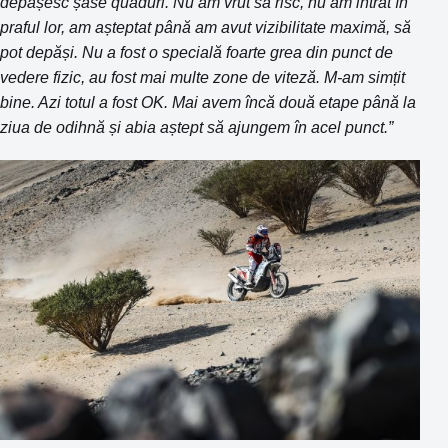
depășesc șase quaduri. Nu am vrut să risc, nu am intrat în
praful lor, am așteptat până am avut vizibilitate maximă, să
pot depăși. Nu a fost o specială foarte grea din punct de
vedere fizic, au fost mai multe zone de viteză. M-am simțit
bine. Azi totul a fost OK. Mai avem încă două etape până la
ziua de odihnă și abia aștept să ajungem în acel punct.”