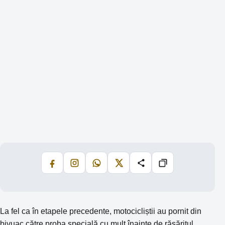
Facebook
Instagram
WhatsApp
X
Share
Copiază
La fel ca în etapele precedente, motocicliștii au pornit din
bivuac către proba specială cu mult înainte de răsăritul