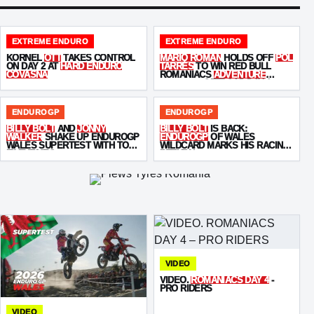
EXTREME ENDURO
EXTREME ENDURO
KORNEL
OTT
TAKES CONTROL
MARIO ROMAN
HOLDS OFF
POL
ON DAY 2 AT
HARD ENDURO
TARRÉS
TO WIN RED BULL
COVASNA
ROMANIACS
ADVENTURE
ULTIMATE
OFFROAD DAY 2
ENDUROGP
ENDUROGP
BILLY BOLT
AND
JONNY
BILLY BOLT
IS BACK:
WALKER
SHAKE UP ENDUROGP
ENDUROGP
OF WALES
WALES SUPERTEST WITH TOP-
WILDCARD MARKS HIS RACING
FIVE TIMES
RETURN
VIDEO
VIDEO.
ROMANIACS DAY 4
-
PRO RIDERS
VIDEO