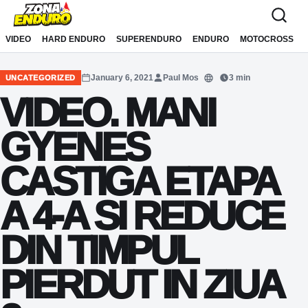
Sari la conținut
VIDEO
HARD ENDURO
SUPERENDURO
ENDURO
MOTOCROSS
January 6, 2021
Paul Mos
3 min
UNCATEGORIZED
Translate
VIDEO. MANI
GYENES
CASTIGA ETAPA
A 4-A SI REDUCE
DIN TIMPUL
PIERDUT IN ZIUA