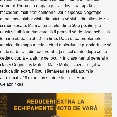
soarelui. Proba din etapa a patra a fost una rapidă, cu
macadam, mult praf, canioane, văi nisipoase, vegetație,
dune, trase slab vizibile din pricina vântului din ultimele zile
și râuri secate. Mani a luat startul din a 50-a poziție și a
reușit să aibă un ritm care să îi permită să depășească și să
termine etapa cu al 33-lea timp. Dacă după problemele
tehnice din etapa a treia – când a pierdut timp, oprindu-se să
mute carburant din rezervorul-față în cel spate, după ce i-a
cedat o cuplă – a ajuns pe locul 4 în clasamentul general al
clasei Original by Motul – Malle Moto, astăzi a reușit să
reducă din ecart. Pilotul sătmărean se află acum la
aproximativ 18 minute în spatele liderului Aruns
Gelazninkas.