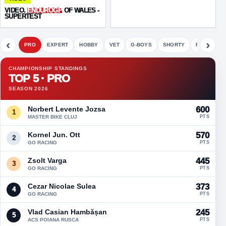
VIDEO.
ENDUROGP
OF WALES -
SUPERTEST
‹
›
PRO
EXPERT
HOBBY
VET
G-BOYS
SHORTY
FETE
CHAMPIONSHIP STANDINGS
TOP 5 · PRO
SEASON 2026
Norbert Levente Jozsa
600
1
MASTER BIKE CLUJ
PTS
Kornel Jun. Ott
570
2
GO RACING
PTS
Zsolt Varga
445
3
GO RACING
PTS
Cezar Nicolae Sulea
373
4
GO RACING
PTS
Vlad Casian Hambășan
245
5
ACS POIANA RUSCA
PTS