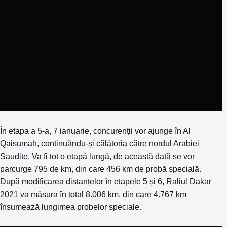
În etapa a 5-a, 7 ianuarie, concurenții vor ajunge în Al
Qaisumah, continuându-și călătoria către nordul Arabiei
Saudite. Va fi tot o etapă lungă, de această dată se vor
parcurge 795 de km, din care 456 km de probă specială.
După modificarea distanțelor în etapele 5 și 6, Raliul Dakar
2021 va măsura în total 8.006 km, din care 4.767 km
însumează lungimea probelor speciale.