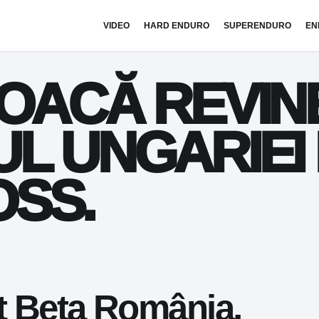
VIDEO
HARD ENDURO
SUPERENDURO
EN
OACĂ REVINE
L UNGARIEI
SS.
ot Beta România,