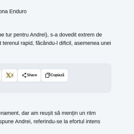
pe tur pentru Andrei), s-a dovedit extrem de
 terenul rapid, făcându-l dificil, asemenea unei
X
Share
Copiază
enament, dar am reușit să mențin un ritm
spune Andrei, referindu-se la efortul intens