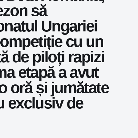
sezon să
natul Ungariei
competiție cu un
ă de piloți rapizi
ma etapă a avut
 o oră și jumătate
u exclusiv de