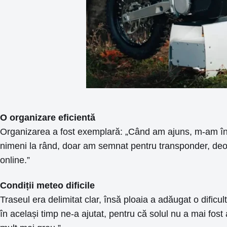
O organizare eficientă
Organizarea a fost exemplară: „Când am ajuns, m-am îns
nimeni la rând, doar am semnat pentru transponder, deoar
online.”
Condiții meteo dificile
Traseul era delimitat clar, însă ploaia a adăugat o dificu
în același timp ne-a ajutat, pentru că solul nu a mai fost a