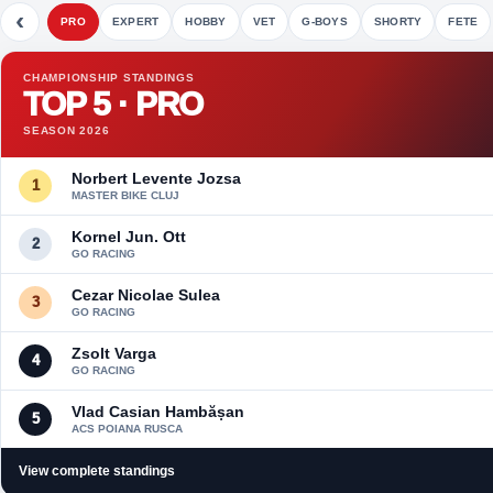
‹
PRO
EXPERT
HOBBY
VET
G-BOYS
SHORTY
FETE
CHAMPIONSHIP STANDINGS
TOP 5 · PRO
SEASON 2026
Norbert Levente Jozsa
1
MASTER BIKE CLUJ
Kornel Jun. Ott
2
GO RACING
Cezar Nicolae Sulea
3
GO RACING
Zsolt Varga
4
GO RACING
Vlad Casian Hambășan
5
ACS POIANA RUSCA
View complete standings