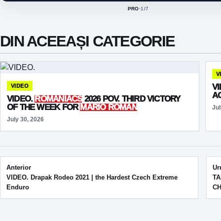
PRO
·
1
/7
ACTIVE CLASS:
DIN ACEEAȘI CATEGORIE
V
V
VIDEO
A
VIDEO.
ROMANIACS
2026 POV. THIRD VICTORY
OF THE WEEK FOR
MARIO ROMAN
Jul
July 30, 2026
Post navigation
Anterior
Ur
VIDEO. Drapak Rodeo 2021 | the Hardest Czech Extreme
TA
Enduro
CH