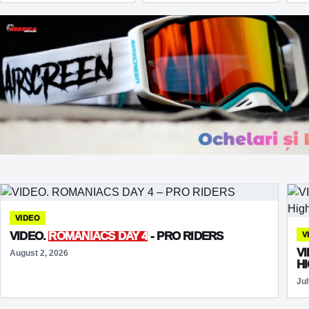
EDITION
WITH
SEVEN
VICTORIES
VIDEO
VIDEO.
ROMANIACS DAY 4
- PRO RIDERS
V
V
August 2, 2026
H
Jul