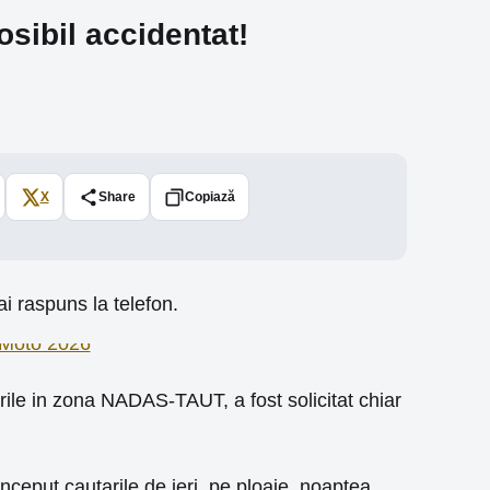
osibil accidentat!
X
Share
Copiază
i raspuns la telefon.
ile in zona NADAS-TAUT, a fost solicitat chiar
ceput cautarile de ieri, pe ploaie, noaptea