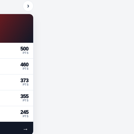
›
500
PTS
460
PTS
373
PTS
355
PTS
245
PTS
→