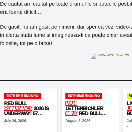
De cautat am cautat pe toate drumurile si potecile posbil
era foarte dificil…
De gasit, nu am gasit pe nimeni, dar sper ca vezi video-ul 
in alerta atata lume si imagineaza-ti ca poate chiar avea
folosite, tot pe o farsa!
EXTREME ENDURO
EXTREME ENDURO
V
RED BULL
MANI
LI
ROMANIACS
2026 IS
LETTENBICHLER
L
UNDERWAY: 57
WINS
RED BULL
B
NATIONS ARRIVE IN
ROMANIACS 2026
20
July 26, 2026
August 2, 2026
Jul
SIBIU FOR THE
AND MATCHES
A
“UNSTOPPABLE”
GRAHAM JARVIS