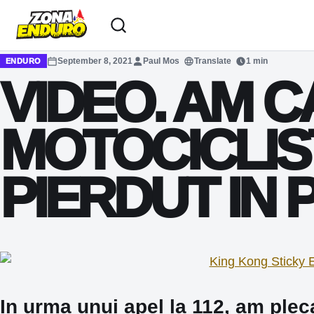
Sari la conținut
September 8, 2021
Paul Mos
Translate
1 min
ENDURO
VIDEO. AM C
MOTOCICLIST
PIERDUT IN 
In urma unui apel la 112, am plec