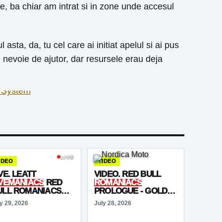
e, ba chiar am intrat si in zone unde accesul
asta, da, tu cel care ai initiat apelul si ai pus
i nevoie de ajutor, dar resursele erau deja
LIVE
IDEO
VIDEO
VE. LEATT
VIDEO. RED BULL
IVEMANIACS
RED
ROMANIACS
ULL ROMANIACS
PROLOGUE - GOLD
26
CLASS
y 29, 2026
July 28, 2026
ctualizat acum 6 days