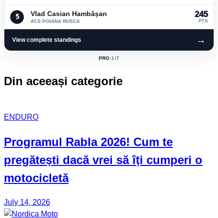
Vlad Casian Hambășan
245
5
ACS POIANA RUSCA
PTS
→
View complete standings
PRO
·
1
/7
ACTIVE
CLASS:
Din aceeași categorie
ENDURO
Programul Rabla
2026! Cum te
pregătești dacă vrei să îți cumperi o
motocicletă
July 14, 2026