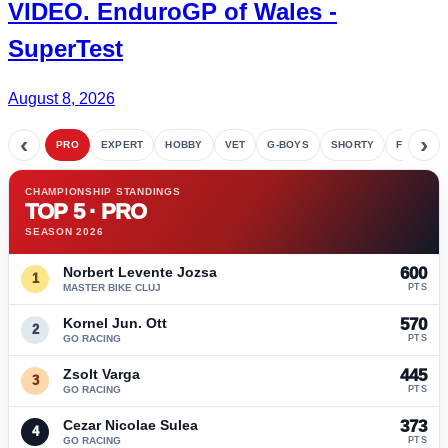
VIDEO.
EnduroGP
of Wales -
SuperTest
August 8, 2026
‹
›
PRO
EXPERT
HOBBY
VET
G-BOYS
SHORTY
FETE
CHAMPIONSHIP STANDINGS
TOP 5 · PRO
SEASON 2026
Norbert Levente Jozsa
600
1
MASTER BIKE CLUJ
PTS
Kornel Jun. Ott
570
2
GO RACING
PTS
Zsolt Varga
445
3
GO RACING
PTS
Cezar Nicolae Sulea
373
4
GO RACING
PTS