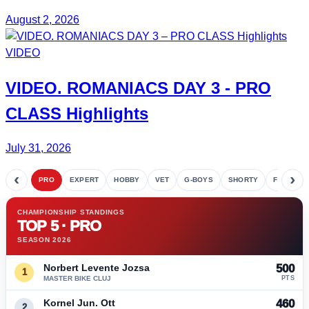
August 2, 2026
VIDEO
VIDEO.
ROMANIACS DAY 3
- PRO
CLASS Highlights
July 31, 2026
‹
›
PRO
EXPERT
HOBBY
VET
G-BOYS
SHORTY
FETE
CHAMPIONSHIP STANDINGS
TOP 5 · PRO
SEASON 2026
Norbert Levente Jozsa
500
1
MASTER BIKE CLUJ
PTS
Kornel Jun. Ott
460
2