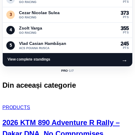
GO RACING
PTS
Cezar Nicolae Sulea
373
3
GO RACING
PTS
Zsolt Varga
355
4
GO RACING
PTS
Vlad Casian Hambășan
245
5
ACS POIANA RUSCA
PTS
→
View complete standings
PRO
·
1
/7
ACTIVE
CLASS:
Din aceeași categorie
PRODUCTS
2026 KTM 890 Adventure R Rally –
Dakar DNA, No Compromises