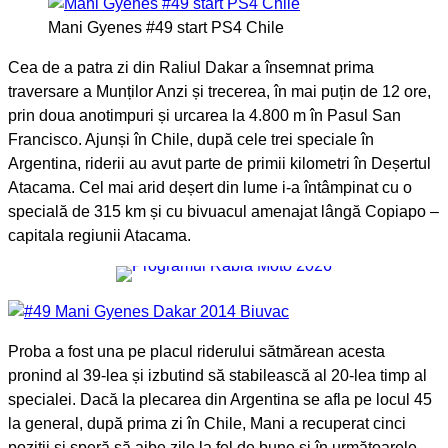
Mani Gyenes #49 start PS4 Chile
Cea de a patra zi din Raliul Dakar a însemnat prima
traversare a Munților Anzi și trecerea, în mai puțin de 12 ore,
prin doua anotimpuri și urcarea la 4.800 m în Pasul San
Francisco. Ajunși în Chile, după cele trei speciale în
Argentina, riderii au avut parte de primii kilometri în Deșertul
Atacama. Cel mai arid deșert din lume i-a întâmpinat cu o
specială de 315 km și cu bivuacul amenajat lângă Copiapo –
capitala regiunii Atacama.
Proba a fost una pe placul riderului sătmărean acesta
pronind al 39-lea și izbutind să stabilească al 20-lea timp al
specialei. Dacă la plecarea din Argentina se afla pe locul 45
la general, după prima zi în Chile, Mani a recuperat cinci
poziții și speră să aibe zile la fel de bune și în următoarele