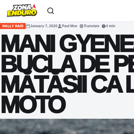
Sari la conținut
January 7, 2020
Paul Mos
Translate
4 min
RALLY RAID
MANI GYENES
BUCLA DE P
MĂTĂSII CA 
MOTO