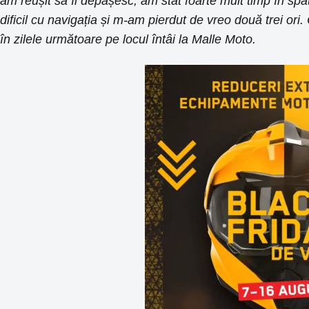
am reușit să îi depășesc, am stat foarte mult timp în spate
dificil cu navigația și m-am pierdut de vreo două trei or
în zilele următoare pe locul întâi la Malle Moto.