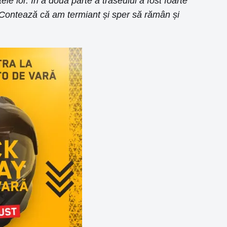
le lor. În a doua parte a traseului a fost foarte
i. Contează că am termiant și sper să rămân și