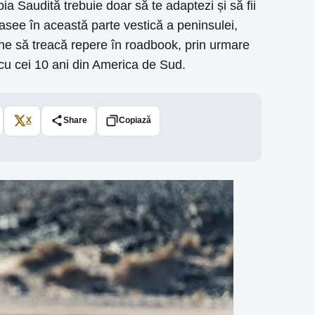
ia Saudită trebuie doar să te adaptezi și să fii
rasee în această parte vestică a peninsulei,
one să treacă repere în roadbook, prin urmare
u cei 10 ani din America de Sud.
X
Share
Copiază