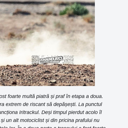
fost foarte multă piatră și praf în etapa a doua.
era extrem de riscant să depășești. La punctul
cționa Iritrackul. Deși timpul pierdut acolo îl
 un alt motociclist și din pricina prafului nu