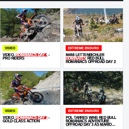
VIDEO
EXTREME ENDURO
VIDEO.
ROMANIACS DAY 4
-
MANI LETTENBICHLER
PRO RIDERS
DOMINATES
RED BULL
ROMANIACS OFFROAD DAY 2
VIDEO
EXTREME ENDURO
VIDEO.
ROMANIACS DAY 2
-
POL TARRÉS WINS RED BULL
GOLD CLASS ACTION
ROMANIACS ADVENTURE
OFFROAD DAY 3 AS MARIO
ROMAN HOLDS A NARROW