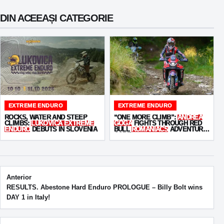
DIN ACEEAȘI CATEGORIE
EXTREME ENDURO
EXTREME ENDURO
ROCKS, WATER AND STEEP
“ONE MORE CLIMB”:
ANDREA
CLIMBS:
LUKOVICA EXTREME
GOGA
FIGHTS THROUGH RED
ENDURO
DEBUTS IN SLOVENIA
BULL
ROMANIACS
ADVENTURE
CORE
Post navigation
Anterior
RESULTS. Abestone Hard Enduro PROLOGUE – Billy Bolt wins
DAY 1 in Italy!