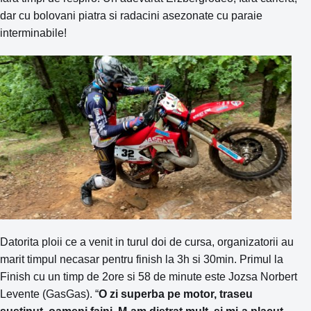
dar cu bolovani piatra si radacini asezonate cu paraie
interminabile!
Datorita ploii ce a venit in turul doi de cursa, organizatorii au
marit timpul necasar pentru finish la 3h si 30min. Primul la
Finish cu un timp de 2ore si 58 de minute este Jozsa Norbert
Levente (GasGas). “
O zi superba pe motor, traseu
sustinut, oameni faini. M-am distrat mult, si mi-a placut