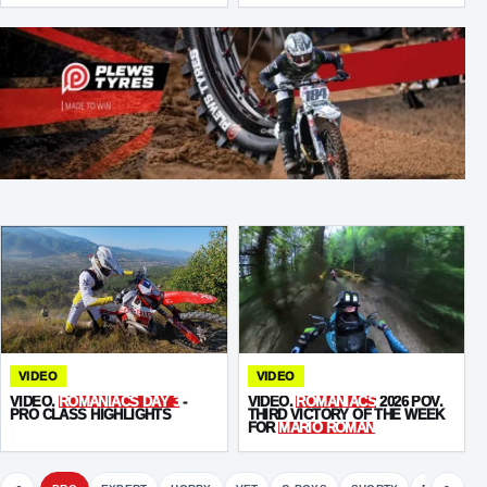
OVERALL LEAD
VIDEO
VIDEO
VIDEO.
ROMANIACS DAY 3
-
VIDEO.
ROMANIACS
2026 POV.
PRO CLASS HIGHLIGHTS
THIRD VICTORY OF THE WEEK
FOR
MARIO ROMAN