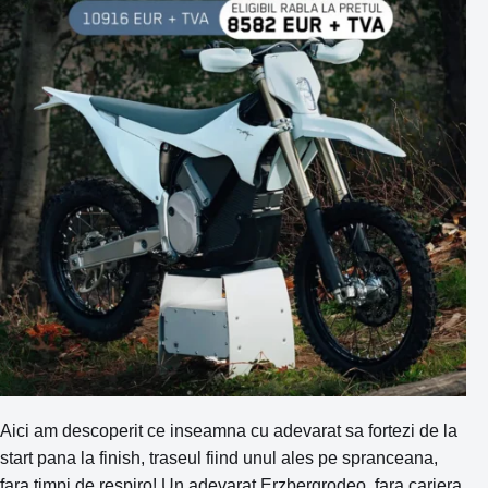
Aici am descoperit ce inseamna cu adevarat sa fortezi de la
start pana la finish, traseul fiind unul ales pe spranceana,
fara timpi de respiro! Un adevarat Erzbergrodeo, fara cariera,