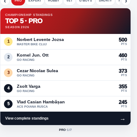
‹
›
PRO
EXPERT
HOBBY
VET
G-BOYS
SHORTY
FETE
CHAMPIONSHIP STANDINGS
TOP 5 · PRO
SEASON 2026
Norbert Levente Jozsa
500
1
MASTER BIKE CLUJ
PTS
Kornel Jun. Ott
460
2
GO RACING
PTS
Cezar Nicolae Sulea
373
3
GO RACING
PTS
Zsolt Varga
355
4
GO RACING
PTS
Vlad Casian Hambășan
245
5
ACS POIANA RUSCA
PTS
→
View complete standings
PRO
·
1
/7
ACTIVE CLASS: