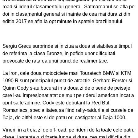
road si liderul clasamentului general. Satmareanul se afla pe
doi in clasamentul general si inainte de cea mai dura zi din
editia 2017 se afla la opt minute in spatele brazilianului.
Sergiu Grecu surprinde si in ziua a doua si stabileste timpul
de referinta la clasa Bronze, in pofida unor dificultati
provocate de ratarea unui punct de realimentare.
La Iron, cele doua motociclete mari Touratech BMW si KTM
1090 R sunt principalul punct de atractie. Gerhard Forster si
Quinn Cody s-au bucurat in a doua zi de o serie de peisaje
care l-au impresionat atat de mult pe riderul american incat a
oprit sa le admire. Cody este debutant la Red Bull
Romaniacs, specialitatea sa fiind rally-raidurile si cursele de
Baja, de altfel este si de patru ori castigator al Baja 1000.
Vineri, in a treia zi de off-road, pe riderii de la toate cele patru
clase ii astepta o zi foarte lunga si dura, cea mai dificila din