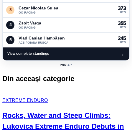
Cezar Nicolae Sulea
373
3
GO RACING
PTS
Zsolt Varga
355
4
GO RACING
PTS
Vlad Casian Hambășan
245
5
ACS POIANA RUSCA
PTS
→
View complete standings
PRO
·
1
/7
ACTIVE
CLASS:
Din aceeași categorie
EXTREME ENDURO
Rocks, Water and Steep Climbs:
Lukovica Extreme Enduro
Debuts in