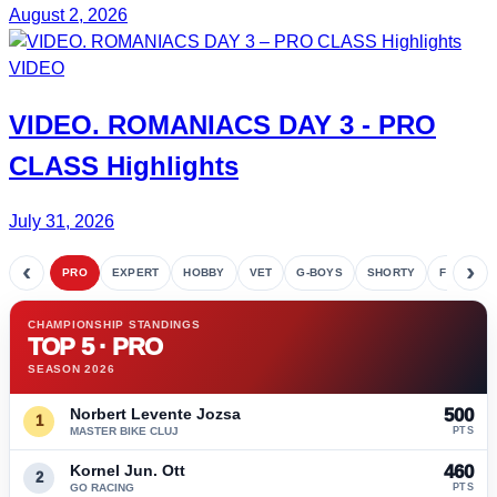
August 2, 2026
VIDEO
VIDEO.
ROMANIACS DAY 3
- PRO
CLASS Highlights
July 31, 2026
‹
›
PRO
EXPERT
HOBBY
VET
G-BOYS
SHORTY
FETE
CHAMPIONSHIP STANDINGS
TOP 5 · PRO
SEASON 2026
Norbert Levente Jozsa
500
1
MASTER BIKE CLUJ
PTS
Kornel Jun. Ott
460
2
GO RACING
PTS