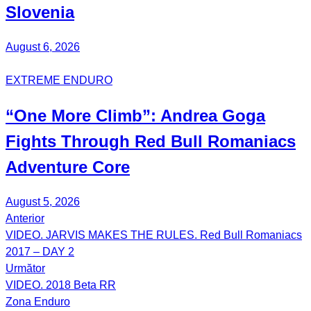
Slovenia
August 6, 2026
EXTREME ENDURO
“One More Climb”:
Andrea Goga
Fights Through Red Bull
Romaniacs
Adventure Core
August 5, 2026
Anterior
Post
VIDEO. JARVIS MAKES THE RULES. Red Bull Romaniacs
navigation
2017 – DAY 2
Următor
VIDEO. 2018 Beta RR
Zona Enduro