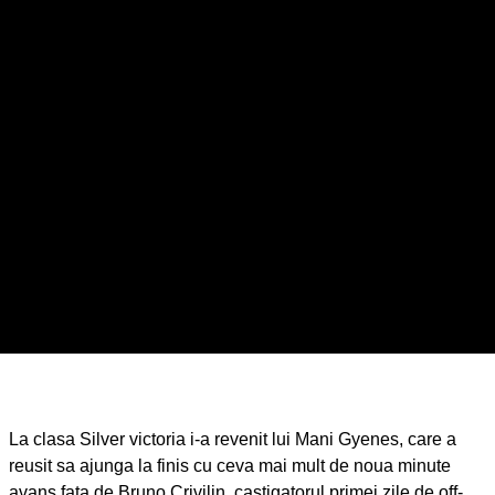
La clasa Silver victoria i-a revenit lui Mani Gyenes, care a
reusit sa ajunga la finis cu ceva mai mult de noua minute
avans fata de Bruno Crivilin, castigatorul primei zile de off-