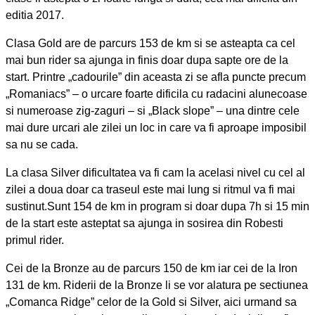
editia 2017.
Clasa Gold are de parcurs 153 de km si se asteapta ca cel
mai bun rider sa ajunga in finis doar dupa sapte ore de la
start. Printre „cadourile” din aceasta zi se afla puncte precum
„Romaniacs” – o urcare foarte dificila cu radacini alunecoase
si numeroase zig-zaguri – si „Black slope” – una dintre cele
mai dure urcari ale zilei un loc in care va fi aproape imposibil
sa nu se cada.
La clasa Silver dificultatea va fi cam la acelasi nivel cu cel al
zilei a doua doar ca traseul este mai lung si ritmul va fi mai
sustinut.Sunt 154 de km in program si doar dupa 7h si 15 min
de la start este asteptat sa ajunga in sosirea din Robesti
primul rider.
Cei de la Bronze au de parcurs 150 de km iar cei de la Iron
131 de km. Riderii de la Bronze li se vor alatura pe sectiunea
„Comanca Ridge” celor de la Gold si Silver, aici urmand sa