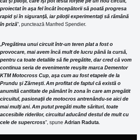
cât şi piloţii, care îşi pot testa forţele pe un nou circuit,
proiectat în aşa fel încât începătorii să poată progresa
rapid şi în siguranţă, iar piloţii experimentaţi să rămână
în priză
”, punctează Manfred Spendier.
„
Pregătirea unui circuit într-un teren plat a fost o
provocare, mai avem încă mult de lucru până la cursă,
pentru ca toate detaliile să fie pregătite, dar cred că vom
continua seria de evenimente reuşite marca Dementor
KTM Motocross Cup, aşa cum au fost etapele de la
Prundu şi Zărneşti. Am profitat de faptul că există o
anumită cantitate de pământ în zona în care am pregătit
circuitul, pasionaţii de motocros antrenându-se aici de
mai mulţi ani. Am putut pregăti multe sărituri, toate
accesibile riderilor, circuitul aducând destul de mult cu
cele de supercross
”, spune
Adrian Raduta
.