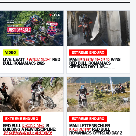
LIVE
VIDEO
EXTREME ENDURO
LIVE. LEATT
LIVEMANIACS
RED
MANI
LETTENBICHLER
WINS
BULL ROMANIACS 2026
RED BULL ROMANIACS
OFFROAD DAY 1 AS
KABAKCHIEV
KEEPS THE
PRESSURE ON
EXTREME ENDURO
EXTREME ENDURO
RED BULL
ROMANIACS
IS
MANI LETTENBICHLER
BUILDING A NEW DISCIPLINE:
DOMINATES
RED BULL
HARD ADVENTURE RACING
ROMANIACS OFFROAD DAY 2