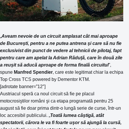
„
Aveam nevoie de un circuit amplasat cât mai aproape
de Bucureşti, pentru a ne putea antrena şi care să nu fie
exclusivist din punct de vedere al tehnicii de pilotaj, fapt
pentru care am apelat la Adrian Răduţă, care în două zile
a reuşit să aducă aproape de forma finală circuitul
”,
spune
Manfred Spendier
, care este legitimat chiar la echipa
Top Cross TCS powered by Dementor KTM.
[adrotate banner=”12″]
Austriacul speră ca noul circuit să fie pe placul
motocrosiştilor români şi ca etapa programată pentru 25
august să fie doar prima dintr-o lungă serie de curse, într-un
loc accesibil publicului. „
Toată lumea câştigă, atât
spectatorii, cărora le va fi foarte uşor să ajungă la cursă,