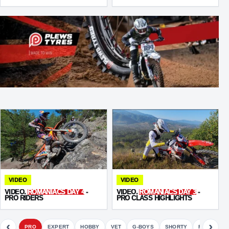
VIDEO
VIDEO
VIDEO.
ROMANIACS DAY 4
-
VIDEO.
ROMANIACS DAY 3
-
PRO RIDERS
PRO CLASS HIGHLIGHTS
‹
›
PRO
EXPERT
HOBBY
VET
G-BOYS
SHORTY
FETE