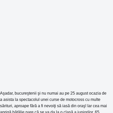
Aşadar, bucureştenii şi nu numai au pe 25 august ocazia de
a asista la spectacolul unei curse de motocross cu multe
sărituri, aproape fără a fi nevoiţi să iasă din oraş! Iar cea mai
aprigă bătălie pare că se va da la o clasă a juniorilor, 65