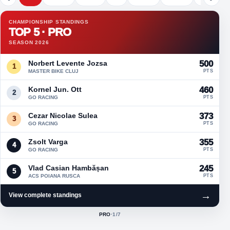
CHAMPIONSHIP STANDINGS
TOP 5 · PRO
SEASON 2026
Norbert Levente Jozsa
500
1
MASTER BIKE CLUJ
PTS
Kornel Jun. Ott
460
2
GO RACING
PTS
Cezar Nicolae Sulea
373
3
GO RACING
PTS
Zsolt Varga
355
4
GO RACING
PTS
Vlad Casian Hambășan
245
5
ACS POIANA RUSCA
PTS
→
View complete standings
PRO
·
1
/7
ACTIVE CLASS: