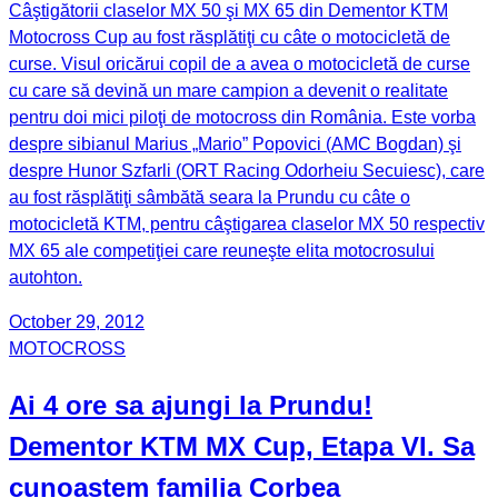
Câştigătorii claselor MX 50 şi MX 65 din Dementor KTM
Motocross Cup au fost răsplătiţi cu câte o motocicletă de
curse. Visul oricărui copil de a avea o motocicletă de curse
cu care să devină un mare campion a devenit o realitate
pentru doi mici piloţi de motocross din România. Este vorba
despre sibianul Marius „Mario” Popovici (AMC Bogdan) şi
despre Hunor Szfarli (ORT Racing Odorheiu Secuiesc), care
au fost răsplătiţi sâmbătă seara la Prundu cu câte o
motocicletă KTM, pentru câştigarea claselor MX 50 respectiv
MX 65 ale competiţiei care reuneşte elita motocrosului
autohton.
October 29, 2012
MOTOCROSS
Ai 4 ore sa ajungi la Prundu!
Dementor KTM MX Cup, Etapa VI. Sa
cunoastem familia Corbea