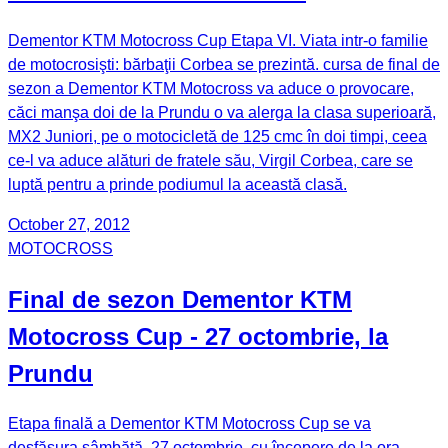
Dementor KTM Motocross Cup Etapa VI. Viata intr-o familie
de motocrosişti: bărbaţii Corbea se prezintă. cursa de final de
sezon a Dementor KTM Motocross va aduce o provocare,
căci manşa doi de la Prundu o va alerga la clasa superioară,
MX2 Juniori, pe o motocicletă de 125 cmc în doi timpi, ceea
ce-l va aduce alături de fratele său, Virgil Corbea, care se
luptă pentru a prinde podiumul la această clasă.
October 27, 2012
MOTOCROSS
Final de sezon Dementor KTM
Motocross Cup - 27 octombrie, la
Prundu
Etapa finală a Dementor KTM Motocross Cup se va
desfăşura sâmbătă, 27 octombrie, cu începere de la ora