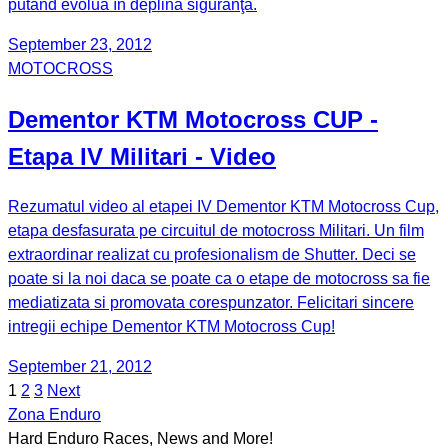
putând evolua în deplină siguranţă.
September 23, 2012
MOTOCROSS
Dementor KTM Motocross CUP -
Etapa IV Militari - Video
Rezumatul video al etapei IV Dementor KTM Motocross Cup,
etapa desfasurata pe circuitul de motocross Militari. Un film
extraordinar realizat cu profesionalism de Shutter. Deci se
poate si la noi daca se poate ca o etape de motocross sa fie
mediatizata si promovata corespunzator. Felicitari sincere
intregii echipe Dementor KTM Motocross Cup!
September 21, 2012
1
2
3
Next
Posts
Zona Enduro
pagination
Hard Enduro Races, News and More!