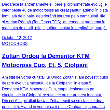
Deoarece la antrenamentele libere şi cronometrate evoluţiile
celor peste 40 de motocrosişti au creat şanţuri adânci în pista
înmuiată de ploaie, deteriorând intrarea pe o trambulină, Ilie
şi Adrian Răduţă (Top Cross TCS), au remediat problema în
mai puţin de o oră, piloţii putând evolua în deplină siguranţă.
October 12, 2012
MOTOCROSS
Zoltan Ordog la Dementor KTM
Motocross Cup, Et. 5, Ciolpani
Am stat de vorba cu tatal lui Ordog Zoltan si am povestit putin
despre evolutia micutului de la Ciolpani: "In etapa 5
Dementor KTM Motocross Cup, etapa desfasurata pe
circuitul de la Ciolpani, rezultatele nu ne-au prea incantat.
Din cei 6 copii aflati la start Zoli a reusit sa se claseze doar
pe locul 5. Avand in vedere ca ii place Ciolpaniul, suprafata