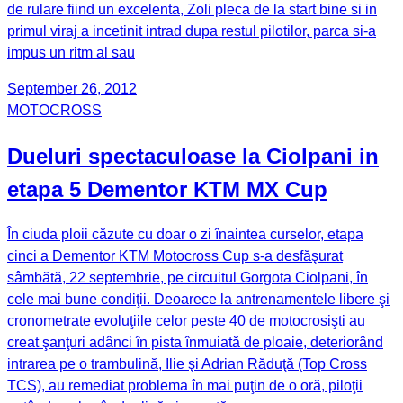
de rulare fiind un excelenta, Zoli pleca de la start bine si in
primul viraj a incetinit intrad dupa restul pilotilor, parca si-a
impus un ritm al sau
September 26, 2012
MOTOCROSS
Dueluri spectaculoase la Ciolpani in
etapa 5 Dementor KTM MX Cup
În ciuda ploii căzute cu doar o zi înaintea curselor, etapa
cinci a Dementor KTM Motocross Cup s-a desfăşurat
sâmbătă, 22 septembrie, pe circuitul Gorgota Ciolpani, în
cele mai bune condiţii. Deoarece la antrenamentele libere şi
cronometrate evoluţiile celor peste 40 de motocrosişti au
creat şanţuri adânci în pista înmuiată de ploaie, deteriorând
intrarea pe o trambulină, Ilie şi Adrian Răduţă (Top Cross
TCS), au remediat problema în mai puţin de o oră, piloţii