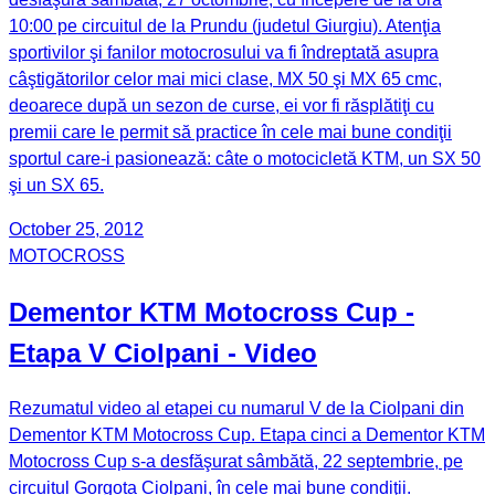
10:00 pe circuitul de la Prundu (judetul Giurgiu). Atenţia
sportivilor şi fanilor motocrosului va fi îndreptată asupra
câştigătorilor celor mai mici clase, MX 50 şi MX 65 cmc,
deoarece după un sezon de curse, ei vor fi răsplătiţi cu
premii care le permit să practice în cele mai bune condiţii
sportul care-i pasionează: câte o motocicletă KTM, un SX 50
şi un SX 65.
October 25, 2012
MOTOCROSS
Dementor KTM Motocross Cup -
Etapa V Ciolpani - Video
Rezumatul video al etapei cu numarul V de la Ciolpani din
Dementor KTM Motocross Cup. Etapa cinci a Dementor KTM
Motocross Cup s-a desfăşurat sâmbătă, 22 septembrie, pe
circuitul Gorgota Ciolpani, în cele mai bune condiţii.