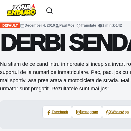
Sari la conținut
December 4, 2010
Paul Mos
Translate
1 min
142
DEFAULT
DERBI SEND
Nu stiam de ce cand intru in noroaie si incep sa invart 
suportul de la numarl de inmatriculare. Pac, pac, jos cu
mai sportiv, asa prea arata a motocicleta de strada. Mai
urmator sunt pregatit. Rezultatele sunt mai jos:
Facebook
Instagram
WhatsApp