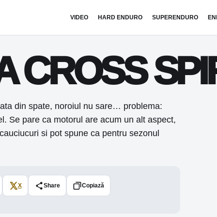
VIDEO
HARD ENDURO
SUPERENDURO
EN
A CROSS SPI
roata din spate, noroiul nu sare… problema:
 el. Se pare ca motorul are acum un alt aspect,
 cauciucuri si pot spune ca pentru sezonul
X
Share
Copiază