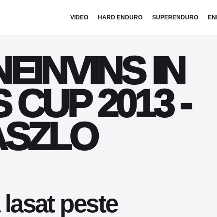
VIDEO
HARD ENDURO
SUPERENDURO
EN
EINVINS IN
CUP 2013 -
ASZLO
 lasat peste