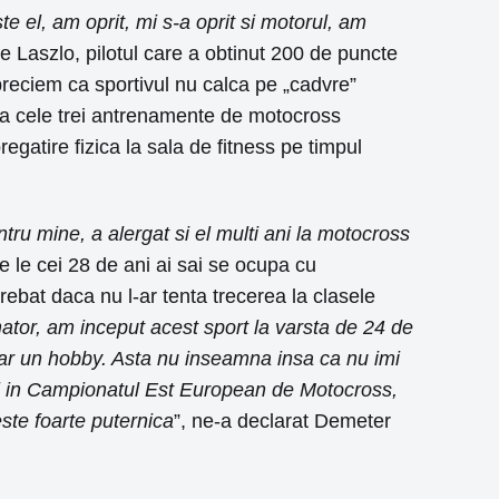
e el, am oprit, mi s-a oprit si motorul, am
e Laszlo, pilotul care a obtinut 200 de puncte
reciem ca sportivul nu calca pe „cadvre”
 la cele trei antrenamente de motocross
gatire fizica la sala de fitness pe timpul
tru mine, a alergat si el multi ani la motocross
e le cei 28 de ani ai sai se ocupa cu
ebat daca nu l-ar tenta trecerea la clasele
tor, am inceput acest sport la varsta de 24 de
oar un hobby. Asta nu inseamna insa ca nu imi
si in Campionatul Est European de Motocross,
ste foarte puternica
”, ne-a declarat Demeter