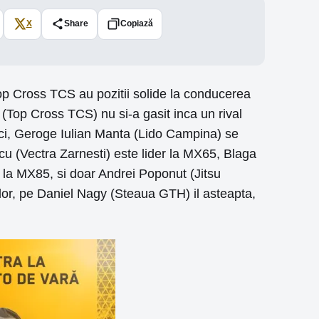
X
Share
Copiază
Top Cross TCS au pozitii solide la conducerea
 (Top Cross TCS) nu si-a gasit inca un rival
ici, Geroge Iulian Manta (Lido Campina) se
u (Vectra Zarnesti) este lider la MX65, Blaga
la MX85, si doar Andrei Poponut (Jitsu
ilor, pe Daniel Nagy (Steaua GTH) il asteapta,