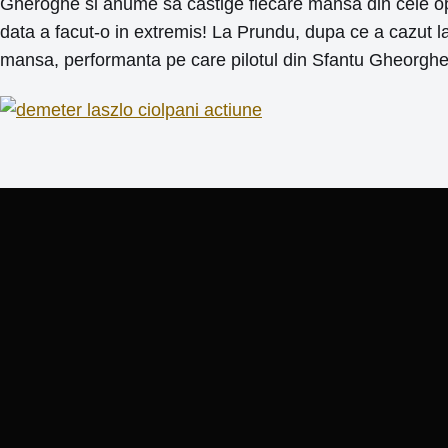
Gheroghe si anume sa castige fiecare mansa din cele o
data a facut-o in extremis! La Prundu, dupa ce a cazut la 
mansa, performanta pe care pilotul din Sfantu Gheorghe a