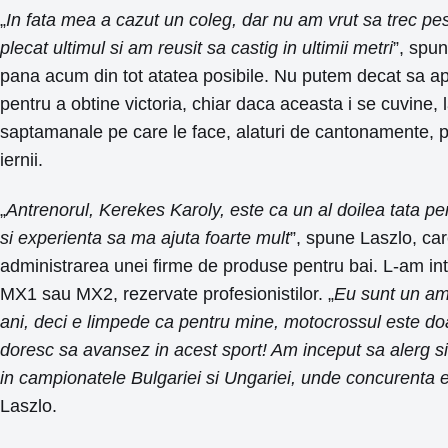
„
In fata mea a cazut un coleg, dar nu am vrut sa trec pest
plecat ultimul si am reusit sa castig in ultimii metri
”, spun
pana acum din tot atatea posibile. Nu putem decat sa ap
pentru a obtine victoria, chiar daca aceasta i se cuvine,
saptamanale pe care le face, alaturi de cantonamente, pre
iernii.
„
Antrenorul, Kerekes Karoly, este ca un al doilea tata pen
si experienta sa ma ajuta foarte mult
”, spune Laszlo, car
administrarea unei firme de produse pentru bai. L-am intr
MX1 sau MX2, rezervate profesionistilor. „
Eu sunt un ama
ani, deci e limpede ca pentru mine, motocrossul este d
doresc sa avansez in acest sport! Am inceput sa alerg 
in campionatele Bulgariei si Ungariei, unde concurenta e
Laszlo.