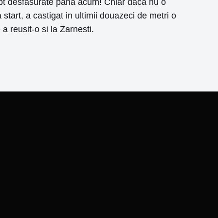
pt desfasurate pana acum! Chiar daca nu o
start, a castigat in ultimii douazeci de metri o
 reusit-o si la Zarnesti.