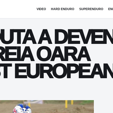
VIDEO
HARD ENDURO
SUPERENDURO
EN
UTA A DEVEN
REIA OARA
T EUROPEAN