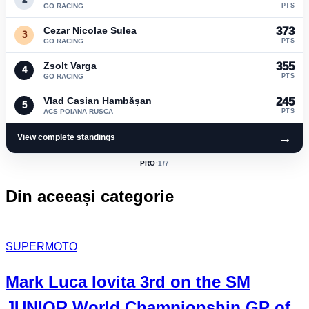
GO RACING
PTS
Cezar Nicolae Sulea
373
3
GO RACING
PTS
Zsolt Varga
355
4
GO RACING
PTS
Vlad Casian Hambășan
245
5
ACS POIANA RUSCA
PTS
→
View complete standings
PRO
·
1
/7
ACTIVE
CLASS:
Din aceeași categorie
SUPERMOTO
Mark Luca Iovita 3rd on the SM
JUNIOR World Championship GP of