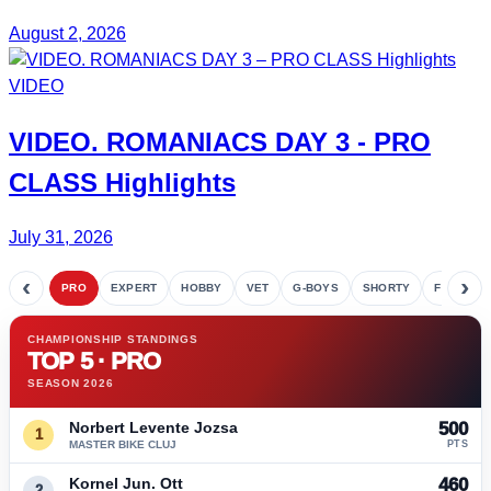
August 2, 2026
VIDEO
VIDEO.
ROMANIACS DAY 3
- PRO
CLASS Highlights
July 31, 2026
‹
›
PRO
EXPERT
HOBBY
VET
G-BOYS
SHORTY
FETE
CHAMPIONSHIP STANDINGS
TOP 5 · PRO
SEASON 2026
Norbert Levente Jozsa
500
1
MASTER BIKE CLUJ
PTS
Kornel Jun. Ott
460
2