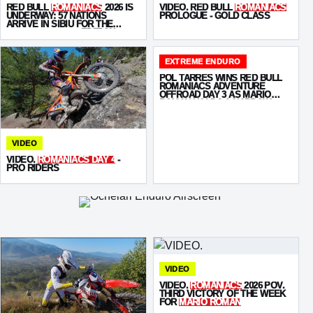
RED BULL
ROMANIACS
2026 IS
VIDEO. RED BULL
ROMANIACS
UNDERWAY: 57 NATIONS
PROLOGUE - GOLD CLASS
ARRIVE IN SIBIU FOR THE
“UNSTOPPABLE”
EDITION
EXTREME ENDURO
POL TARRÉS WINS RED BULL
ROMANIACS ADVENTURE
OFFROAD DAY 3 AS MARIO
ROMAN HOLDS A NARROW
OVERALL LEAD
VIDEO
VIDEO.
ROMANIACS DAY 4
-
PRO RIDERS
VIDEO
VIDEO.
ROMANIACS
2026 POV.
THIRD VICTORY OF THE WEEK
FOR
MARIO ROMAN