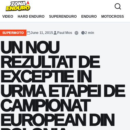
Sari la conținut
VIDEO
HARD ENDURO
SUPERENDURO
ENDURO
MOTOCROSS
June 11, 2015
Paul Mos
2 min
SUPERMOTO
Translate
UN NOU
REZULTAT DE
EXCEPTIE IN
URMA ETAPEI DE
CAMPIONAT
EUROPEAN DIN