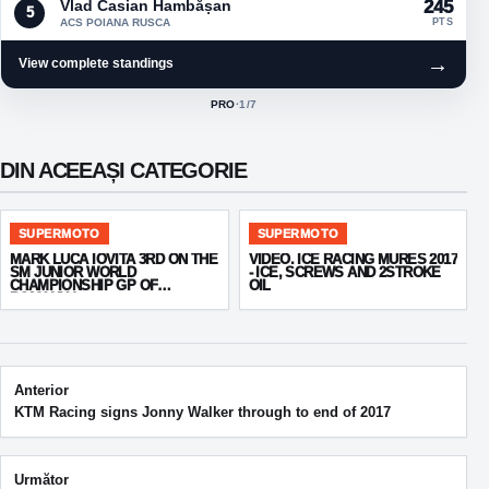
Vlad Casian Hambășan
245
5
ACS POIANA RUSCA
PTS
→
View complete standings
PRO
·
1
/7
ACTIVE CLASS:
DIN ACEEAȘI CATEGORIE
SUPERMOTO
SUPERMOTO
MARK LUCA IOVITA 3RD ON THE
VIDEO. ICE RACING MURES 2017
SM JUNIOR WORLD
- ICE, SCREWS AND 2STROKE
CHAMPIONSHIP GP OF
OIL
ROMANIA!
Post navigation
Anterior
KTM Racing signs Jonny Walker through to end of 2017
Următor