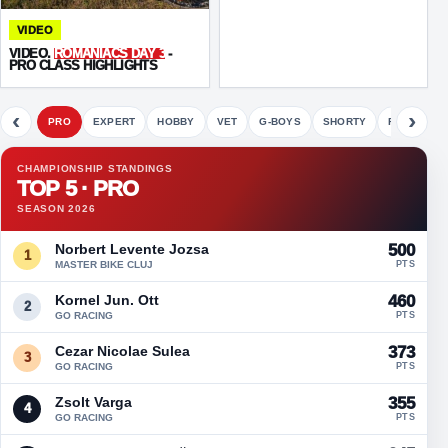
VIDEO
VIDEO.
ROMANIACS DAY 3
-
PRO CLASS HIGHLIGHTS
‹
›
PRO
EXPERT
HOBBY
VET
G-BOYS
SHORTY
FETE
CHAMPIONSHIP STANDINGS
TOP 5 · PRO
SEASON 2026
Norbert Levente Jozsa
500
1
MASTER BIKE CLUJ
PTS
Kornel Jun. Ott
460
2
GO RACING
PTS
Cezar Nicolae Sulea
373
3
GO RACING
PTS
Zsolt Varga
355
4
GO RACING
PTS