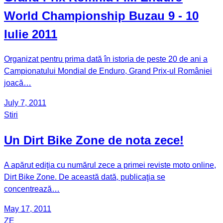
World Championship Buzau 9 - 10
Iulie 2011
Organizat pentru prima dată în istoria de peste 20 de ani a
Campionatului Mondial de Enduro, Grand Prix-ul României
joacă…
July 7, 2011
Stiri
Un Dirt Bike Zone de nota zece!
A apărut ediţia cu numărul zece a primei reviste moto online,
Dirt Bike Zone. De această dată, publicaţia se
concentrează…
May 17, 2011
ZE