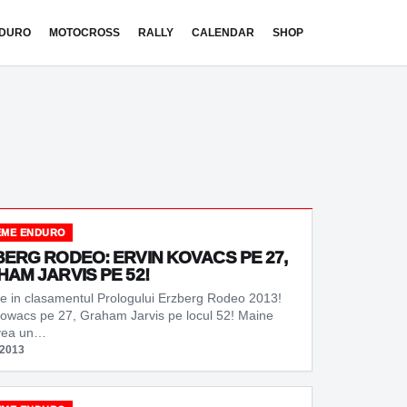
DURO
MOTOCROSS
RALLY
CALENDAR
SHOP
EME ENDURO
ERG RODEO: ERVIN KOVACS PE 27,
AM JARVIS PE 52!
ze in clasamentul Prologului Erzberg Rodeo 2013!
Kowacs pe 27, Graham Jarvis pe locul 52! Maine
vea un…
 2013