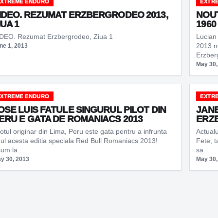
EXTREME ENDURO
EXTR
IDEO. REZUMAT ERZBERGRODEO 2013,
NOUT
IUA 1
1960
DEO. Rezumat Erzbergrodeo, Ziua 1
Lucian 
2013 n
ne 1, 2013
Erzbe
May 30,
EXTREME ENDURO
EXTR
OSE LUIS FATULE SINGURUL PILOT DIN
JANE
ERU E GATA DE ROMANIACS 2013
ERZ
lotul originar din Lima, Peru este gata pentru a infrunta
Actualu
ul acesta editia speciala Red Bull Romaniacs 2013!
Fete, t
cum la…
sa…
y 30, 2013
May 30,