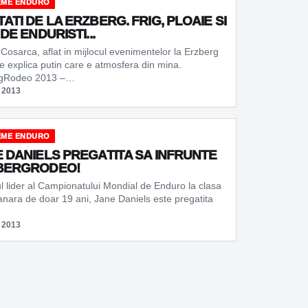
EME ENDURO
ATI DE LA ERZBERG. FRIG, PLOAIE SI
 DE ENDURISTI...
Cosarca, aflat in mijlocul evenimentelor la Erzberg
e explica putin care e atmosfera din mina.
rgRodeo 2013 –…
 2013
EME ENDURO
 DANIELS PREGATITA SA INFRUNTE
BERGRODEO!
l lider al Campionatului Mondial de Enduro la clasa
anara de doar 19 ani, Jane Daniels este pregatita
 2013