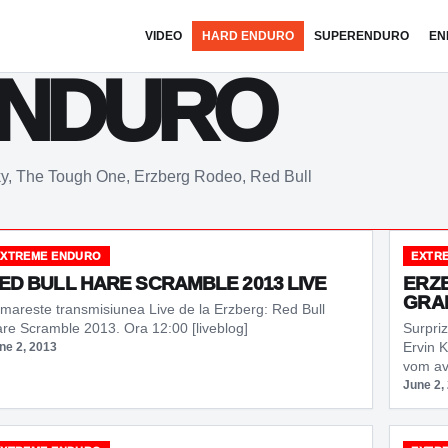
VIDEO
HARD ENDURO
SUPERENDURO
EN
ENDURO
ky, The Tough One, Erzberg Rodeo, Red Bull
EXTREME ENDURO
EXTR
ED BULL HARE SCRAMBLE 2013 LIVE
ERZB
GRAH
mareste transmisiunea Live de la Erzberg: Red Bull
re Scramble 2013. Ora 12:00 [liveblog]
Surpri
Ervin 
ne 2, 2013
vom a
June 2,