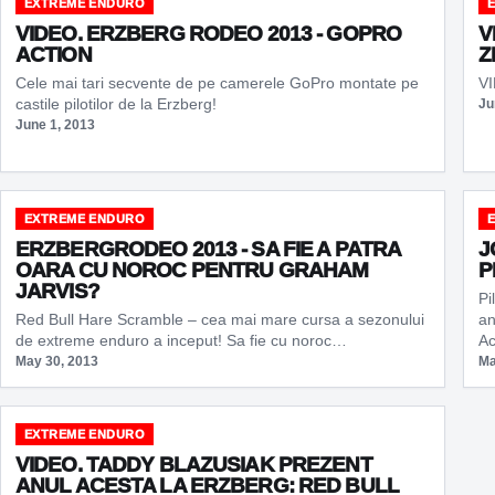
EXTREME ENDURO
VIDEO. ERZBERG RODEO 2013 - GOPRO
V
ACTION
Z
Cele mai tari secvente de pe camerele GoPro montate pe
VI
castile pilotilor de la Erzberg!
Ju
June 1, 2013
EXTREME ENDURO
ERZBERGRODEO 2013 - SA FIE A PATRA
J
OARA CU NOROC PENTRU GRAHAM
P
JARVIS?
Pi
Red Bull Hare Scramble – cea mai mare cursa a sezonului
an
de extreme enduro a inceput! Sa fie cu noroc…
A
May 30, 2013
Ma
EXTREME ENDURO
VIDEO. TADDY BLAZUSIAK PREZENT
ANUL ACESTA LA ERZBERG: RED BULL