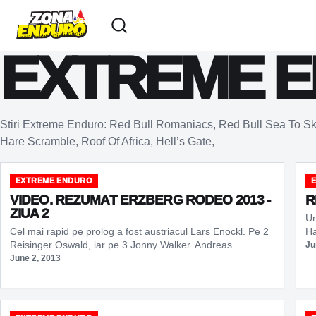
Sari la conținut
EXTREME 
Stiri Extreme Enduro: Red Bull Romaniacs, Red Bull Sea To S
Hare Scramble, Roof Of Africa, Hell’s Gate,
EXTREME ENDURO
VIDEO. REZUMAT ERZBERG RODEO 2013 -
R
ZIUA 2
Ur
Cel mai rapid pe prolog a fost austriacul Lars Enockl. Pe 2
Ha
Reisinger Oswald, iar pe 3 Jonny Walker. Andreas…
Ju
June 2, 2013